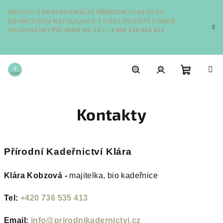
Přejít
PRACUJI S PROFESIONÁLNÍ PŘÍRODNÍ VLASOVOU
na
KOSMETIKOU NATULIQUE A TO BEZ POUŽITÍ CHEMIE.
obsah
OBJEDNÁVKY PŘÍJMÁM NA TEL.:
+420 736 535 413
Nákupní
Hledat
Přihlášení
Kontakty
košík
Přírodní Kadeřnictví Klára
Klára Kobzová -
majitelka, bio kadeřnice
Tel:
+420 736 535 413
Email:
info@prirodnikadernictvi.cz