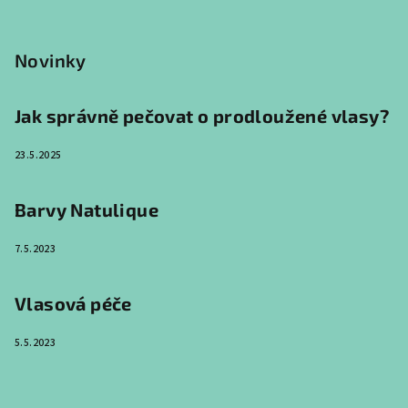
Z
á
p
Novinky
a
t
Jak správně pečovat o prodloužené vlasy?
í
23.5.2025
Barvy Natulique
7.5.2023
Vlasová péče
5.5.2023