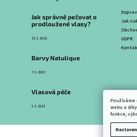
a
Doprav
Jak správně pečovat o
t
Jak na
prodloužené vlasy?
Obchod
í
GDPR
23.5.2025
Kontak
Barvy Natulique
7.5.2023
Vlasová péče
Používáme 
5.5.2023
webu a díky
funkce, výk
Nastaven