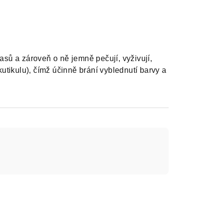
asů a zároveň o ně jemně pečují, vyživují,
utikulu), čímž účinně brání vyblednutí barvy a