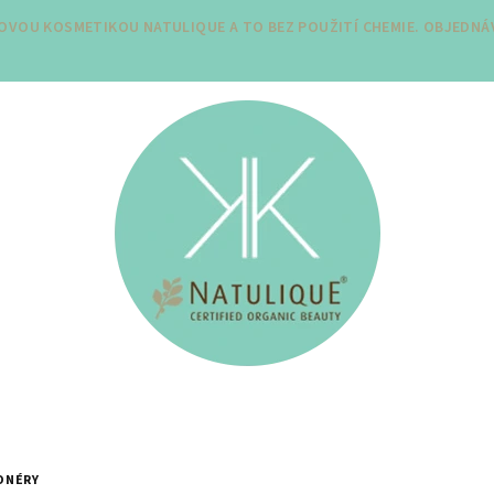
SOVOU KOSMETIKOU NATULIQUE A TO BEZ POUŽITÍ CHEMIE. OBJEDNÁV
ONÉRY