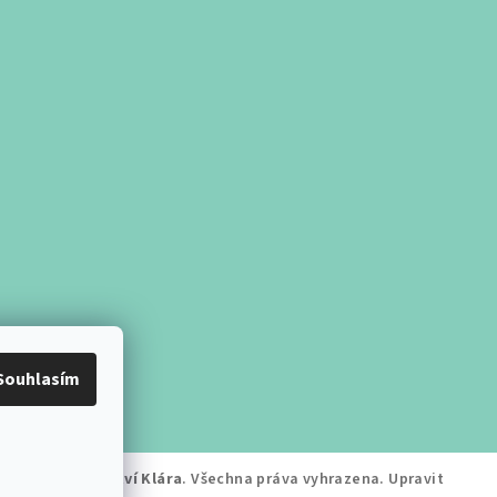
Souhlasím
írodní Kadeřnictví Klára
. Všechna práva vyhrazena.
Upravit