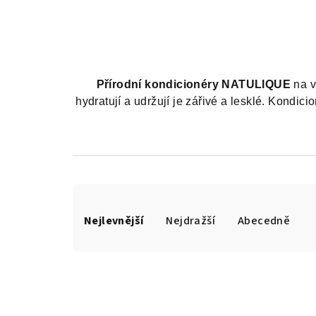
Přírodní kondicionéry NATULIQUE
na v
hydratují a udržují je zářivé a lesklé. Kondi
Ř
Nejlevnější
Nejdražší
Abecedně
a
z
e
n