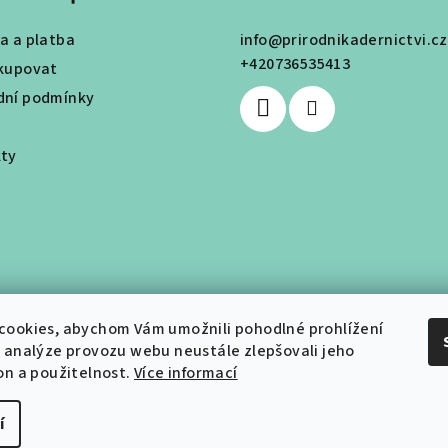
v
a a platba
info
@
prirodnikadernictvi.cz
ý
+420736535413
kupovat
p
ní podmínky
i
s
ty
u
cookies, abychom Vám umožnili pohodlné prohlížení
 analýze provozu webu neustále zlepšovali jeho
on a použitelnost.
Více informací
í
Copyright 2026
Př