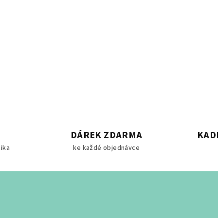
DÁREK ZDARMA
KAD
tika
ke každé objednávce