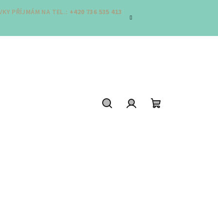
KY PŘÍJMÁM NA TEL.:
+420 736 535 413
Hledat
Přihlášení
Nákupní
košík