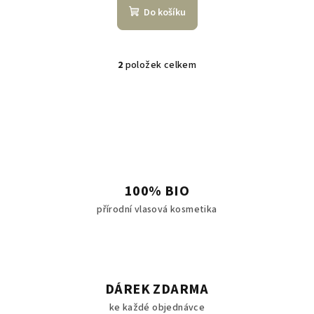
Do košíku
2
položek celkem
O
v
l
á
d
a
c
í
100% BIO
p
přírodní vlasová kosmetika
r
v
k
y
v
DÁREK ZDARMA
ý
ke každé objednávce
p