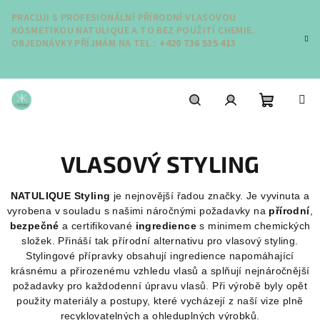
Přejít
PRACUJI S PROFESIONÁLNÍ PŘÍRODNÍ VLASOVOU
na
KOSMETIKOU NATULIQUE A TO BEZ POUŽITÍ CHEMIE.
obsah
OBJEDNÁVKY PŘÍJMÁM NA TEL.:
+420 736 535 413
Nákupní
Hledat
Přihlášení
VLASOVÝ STYLING
košík
NATULIQUE Styling
je nejnovější řadou značky. Je vyvinuta a
vyrobena v souladu s našimi náročnými požadavky na
přírodní
,
bezpečné
a certifikované
ingredience
s minimem chemických
složek. Přináší tak přírodní alternativu pro vlasový styling.
Stylingové přípravky obsahují ingredience napomáhající
krásnému a přirozenému vzhledu vlasů a splňují nejnáročnější
požadavky pro každodenní úpravu vlasů. Při výrobě byly opět
použity materiály a postupy, které vycházejí z naší vize plně
recyklovatelných a ohleduplných výrobků.