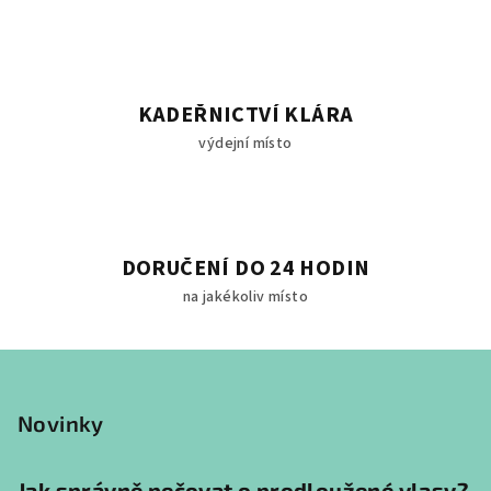
i
s
u
KADEŘNICTVÍ KLÁRA
výdejní místo
DORUČENÍ DO 24 HODIN
na jakékoliv místo
Z
á
p
Novinky
a
t
Jak správně pečovat o prodloužené vlasy?