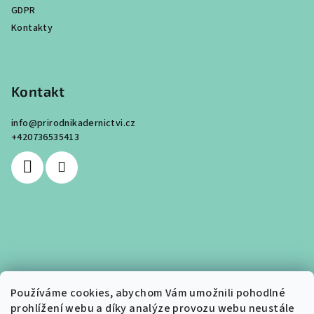
GDPR
Kontakty
Kontakt
info
@
prirodnikadernictvi.cz
+420736535413
Používáme cookies, abychom Vám umožnili pohodlné
prohlížení webu a díky analýze provozu webu neustále