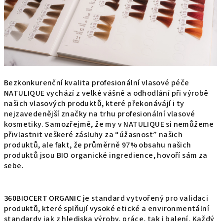
Bezkonkurenční kvalita profesionální vlasové péče
NATULIQUE vychází z velké vášně a odhodlání při výrobě
našich vlasových produktů, které překonávájí i ty
nejzavedenější značky na trhu profesionální vlasové
kosmetiky. Samozřejmě, že my v NATULIQUE si nemůžeme
přivlastnit veškeré zásluhy za “úžasnost” našich
produktů, ale fakt, že průměrně 97% obsahu našich
produktů jsou BIO organické ingredience, hovoří sám za
sebe.
360BIOCERT ORGANIC
je standard vytvořený pro validaci
produktů, které splňují vysoké etické a environmentální
standardy jak z hlediska výroby, práce, tak i balení. Každý