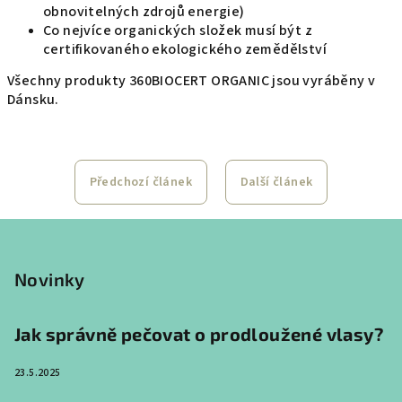
obnovitelných zdrojů energie)
Co nejvíce organických složek musí být z
certifikovaného ekologického zemědělství
Všechny produkty 360BIOCERT ORGANIC jsou vyráběny v
Dánsku.
Předchozí článek
Další článek
Z
á
p
Novinky
a
t
Jak správně pečovat o prodloužené vlasy?
í
23.5.2025