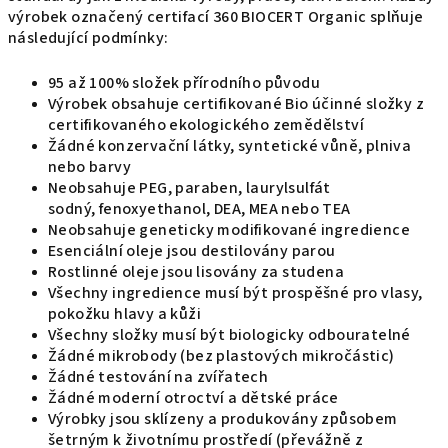
výrobek označený certifací 360 BIOCERT Organic splňuje
následující podmínky:
95 až 100% složek přírodního původu
Výrobek
obsahuje certifikované Bio účinné složky z
certifikovaného ekologického zemědělství
Žádné konzervační látky, syntetické vůně, plniva
nebo barvy
Neobsahuje PEG, paraben, laurylsulfát
sodný,
fenoxyethanol,
DEA, MEA nebo TEA
Neobsahuje geneticky modifikované ingredience
Esenciální oleje jsou destilovány parou
Rostlinné oleje jsou lisovány za studena
Všechny ingredience musí být prospěšné pro vlasy,
pokožku hlavy a kůži
Všechny složky musí být biologicky odbouratelné
Žádné mikrobody (bez plastových mikročástic)
Žádné testování na zvířatech
Žádné moderní otroctví a dětské práce
Výrobky jsou sklízeny a produkovány způsobem
šetrným k životnímu prostředí (převážně z